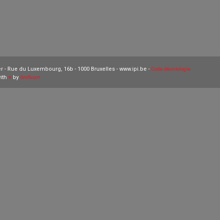
Code déontologie
 - Rue du Luxembourg, 16b - 1000 Bruxelles - www.ipi.be -
Graficart
with
♥
by