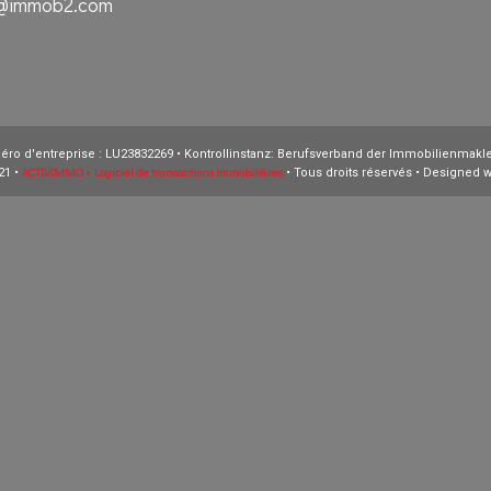
o@immob2.com
ro d'entreprise : LU23832269 • Kontrollinstanz: Berufsverband der Immobilienmakler
ACTIVIMMO • Logiciel de transactions immobilières
21 •
• Tous droits réservés • Designed 