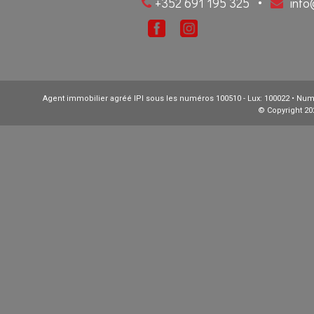
+352 691 195 325
inf
•
Agent immobilier agréé IPI sous les numéros 100510 - Lux: 100022 • Numé
© Copyright 20